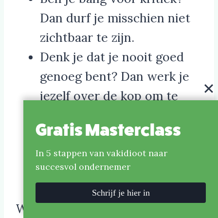
Dan durf je misschien niet
zichtbaar te zijn.
Denk je dat je nooit goed
genoeg bent? Dan werk je
jezelf over de kop om te
bewijzen dat je het wel kan.
Gratis Masterclass
Voel je je niet belangrijk?
Dan laat je klanten over
In 5 stappen van vakidioot naar
succesvol ondernemer
jouw grenzen gaan.
Schrijf je hier in
Wat je vroeger hebt geleerd