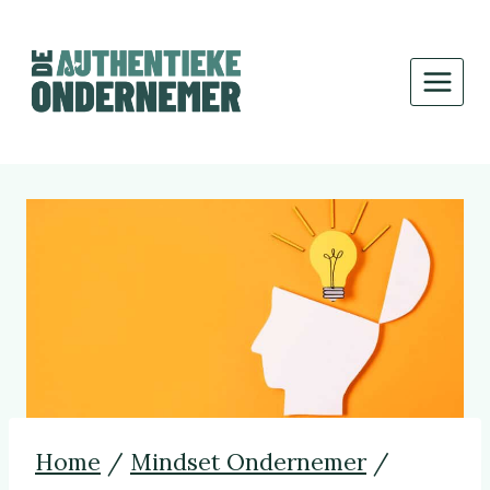
Doorgaan
naar
inhoud
Home
/
Mindset Ondernemer
/