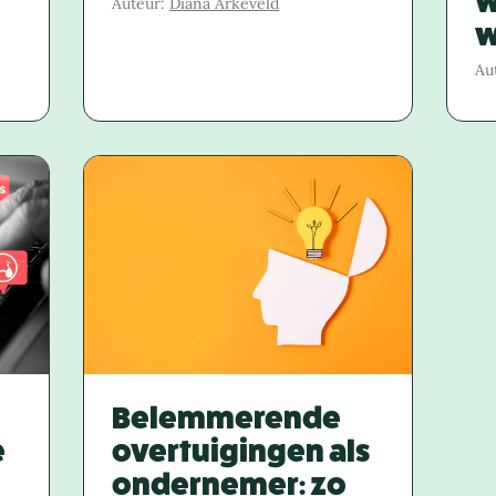
w
Auteur:
Diana Arkeveld
w
Au
Belemmerende
e
overtuigingen als
ondernemer: zo