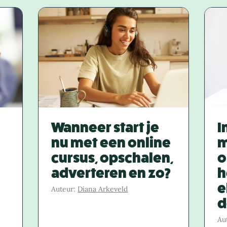
Wanneer start je
I
nu met een online
m
cursus, opschalen,
o
adverteren en zo?
h
e
Auteur:
Diana Arkeveld
d
Au