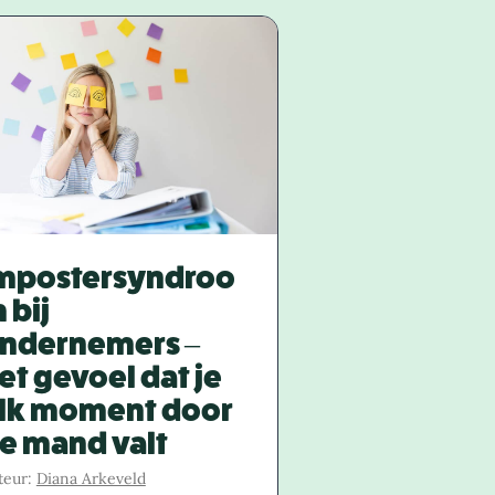
mpostersyndroo
 bij
ndernemers –
et gevoel dat je
lk moment door
e mand valt
teur:
Diana Arkeveld