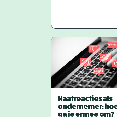
Haatreacties als
ondernemer: ho
ga je ermee om?