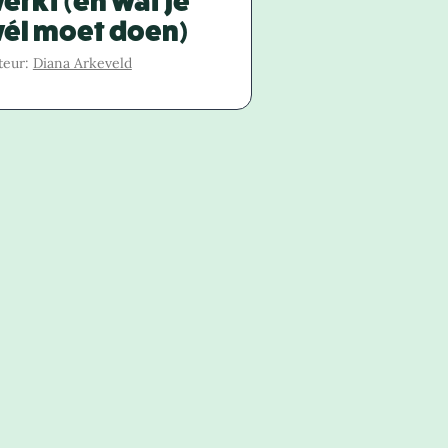
erkt (en wat je
él moet doen)
teur:
Diana Arkeveld