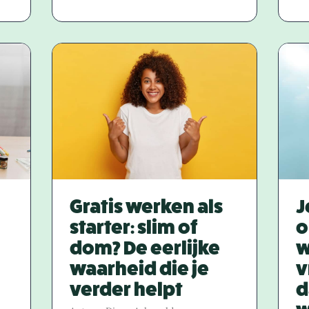
Gratis werken als
J
starter: slim of
o
dom? De eerlijke
w
waarheid die je
v
verder helpt
d